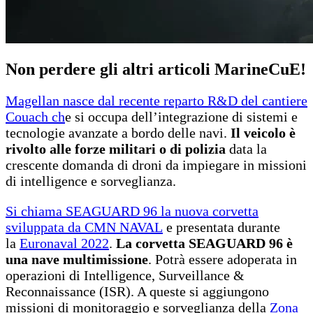
Non perdere gli altri articoli MarineCuE!
Magellan nasce dal recente reparto R&D del cantiere
Couach ch
e si occupa dell’integrazione di sistemi e
tecnologie avanzate a bordo delle navi.
Il veicolo è
rivolto alle forze militari o di polizia
data la
crescente domanda di droni da impiegare in missioni
di intelligence e sorveglianza.
Si chiama SEAGUARD 96 la nuova corvetta
sviluppata da CMN NAVAL
e presentata durante
la
Euronaval 2022
.
La corvetta SEAGUARD 96 è
una nave multimissione
. Potrà essere adoperata in
operazioni di Intelligence, Surveillance &
Reconnaissance (ISR). A queste si aggiungono
missioni di monitoraggio e sorveglianza della
Zona