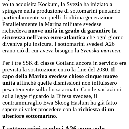
volta acquisita Kockum, la Svezia ha iniziato a
spingere nella produzione di sottomarini puntando
particolarmente su quelli di ultima generazione.
Parallelamente la Marina militare svedese
richiedeva
nuove unità in grado di garantire la
sicurezza nell’area euro-atlantica
che ogni giorno
diveniva più insicura. I sottomarini svedesi A26
erano ciò di cui aveva bisogno la
Svenska marinen
.
Per i tre SSK di classe Gotland ancora in servizio era
prevista la sostituzione entro la fine del 2030.
Il
capo della Marina svedese chiese cinque nuove
unità
affinché quelle dismissioni non influissero
pesantemente sulla forza armata. Con le variazioni
sulla legge riguardo la Difesa svedese, il
contrammiraglio Ewa Skoog Haslum ha già fatto
sapere di voler procedere con la
richiesta di un
ulteriore sottomarino
.
I sottomarini svedesi A26 sono solo